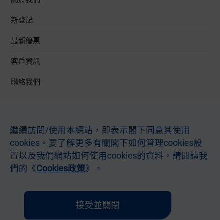
新登記
最新優惠
客戶資訊
聯絡我們
關注我們
繼續訪問/使用本網站，即表示閣下同意其使用
cookies。要了解更多有關閣下如何管理cookies設
條款及條件
私隱聲明
本網站使用條款
不歧視及不騷擾聲明
置以及我們網站如何使用cookies的資料，請閱讀我
網站查詢
電郵查詢
們的《
Cookies政策
》。
貴金屬及寶石A類註冊交易商 (註冊號碼 ：A-B-24-11-08337 / A-B-24-11-08384)
© Hong Kong Telecommunications (HKT) Limited 2007-2026. 著作權所有
接受並關閉