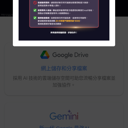
關於我們
客戶資訊
一個組合集齊
Google 至強功能
聯絡我們
客戶服務中心地址
網上儲存和分享檔案
My HKT
採用 AI 技術的雲端儲存空間可助您流暢分享檔案並
English
加強協作。