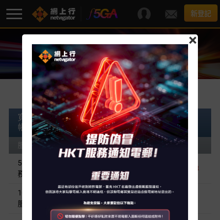
新登記
×
服務正價
F5G-A 超級寬頻
最新優惠
寬頻服務正價
寬頻服務–包括無限寬頻使用量及一個網上行電郵
寬頻服務
帳戶
服務計劃
承諾期
月費
額外服務
50,000M光纖入屋寬頻服
24/36個月
HK$8,888
務
服務支援
10,000M 光纖入屋寬頻
24個月
HK$998
服務