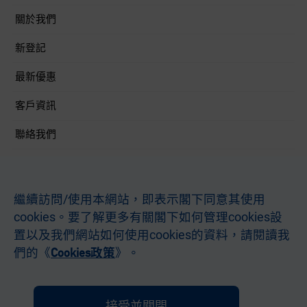
關於我們
新登記
最新優惠
客戶資訊
聯絡我們
關注我們
繼續訪問/使用本網站，即表示閣下同意其使用
cookies。要了解更多有關閣下如何管理cookies設
置以及我們網站如何使用cookies的資料，請閱讀我
條款及條件
私隱聲明
本網站使用條款
不歧視及不騷擾聲明
網站查詢
電郵查詢
們的《
》。
Cookies政策
貴金屬及寶石A類註冊交易商 (註冊號碼 ：A-B-24-11-08337 / A-B-24-11-08384)
© Hong Kong Telecommunications (HKT) Limited 2007-2026. 著作權所有
接受並關閉