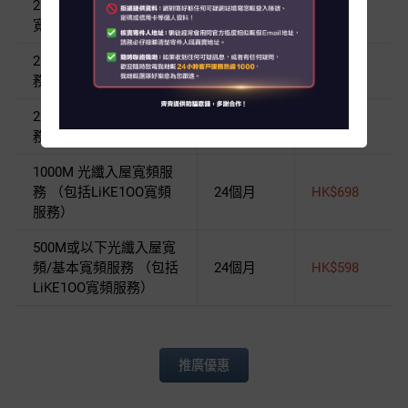
2500M + 1000M多連接
24/36個月
HK$858
寬頻服務
關於我們
2500M 光纖入屋寬頻服
24個月
HK$818
務
客戶資訊
2x1000M多連接寬頻服
24個月
HK$798
聯絡我們
務
1000M 光纖入屋寬頻服
客戶服務中心地址
務 （包括LiKE1OO寬頻
24個月
HK$698
服務）
My HKT
500M或以下光纖入屋寬
頻/基本寬頻服務 （包括
24個月
HK$598
English
LiKE1OO寬頻服務）
推廣優惠