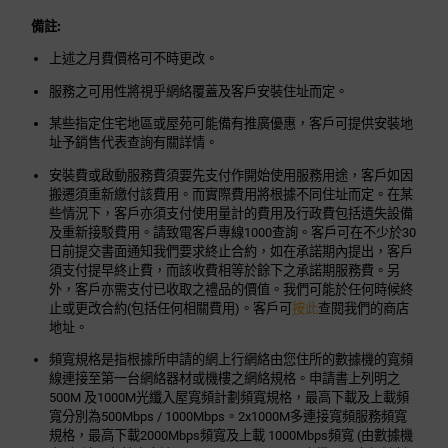
備註:
上述之月費價格可不時更改。
服務之可用性將視乎網絡覆蓋及客戶安裝住址而定。
某些指定住宅地區或屋苑可能備有推廣優惠，客戶可提供安裝地
址予銷售代表查詢有關詳情。
安裝費或啟動服務費須要先支付作開始使用服務用途，客戶如因
搬遷須重新繳付該費用。而實際費用將根據不同住址而定。在某
些情況下，客戶亦須支付使用量計的費用及行政費包括遺失設備
及重新接駁費用。請致電客戶專線1000查詢。客戶可在不少於30
日前提交書面通知我們要求終止合約，如在承諾期內提出，客戶
須支付提早終止費，而該收費相等於餘下之承諾期服務費。另
外，客戶亦需支付已收取之禮品的價值。我們可能於任何時候終
止或更改合約(包括任何相關費用)。客戶可
按此
查閱我們的商店
地址。
頻寬規格是指根據所申請的網上行網絡由您住所的數據機的寬頻
線連接至第一台網絡器材或機樓之網絡規格。申請書上列明之
500M 及1000M光纖入屋寬頻計劃頻寬規格，最高下載及上載頻
寬分別為500Mbps / 1000Mbps。2x1000M多連接寬頻服務頻寬
規格，最高下載2000Mbps頻寬及上載 1000Mbps頻寬 (由數據機