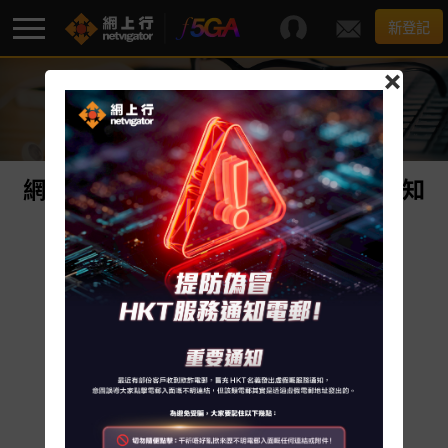
新登記
×
客戶資訊
F5G-A 超級寬頻
最新優惠
網上行電郵服務升級及修訂服務通知
2021年4月28日
寬頻服務
網上行電郵服務將計劃於今年內*升級，屆
額外服務
時自動由現有版本進行更新至升級版。完成
更新後，客戶將可於網上行電郵服務體驗耳
服務支援
目一新的介面，及一項新增功能。
新增功能 連繫綜合雲端平台